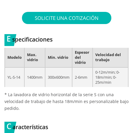
SOLICITE UNA COTIZACIÓN
E
specificaciones
Espesor
Max.
Velocidad del
Modelo
Min. vidrio
del
vidrio
trabajo
vidrio
0-12m/min; 0-
YL-S-14
1400mm
300x600mm
2-6mm
18m/min; 0-
25m/min
* La lavadora de vidrio horizontal de la serie S con una
velocidad de trabajo de hasta 18m/min es personalizable bajo
pedido.
C
aracterísticas