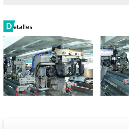
D
etalles