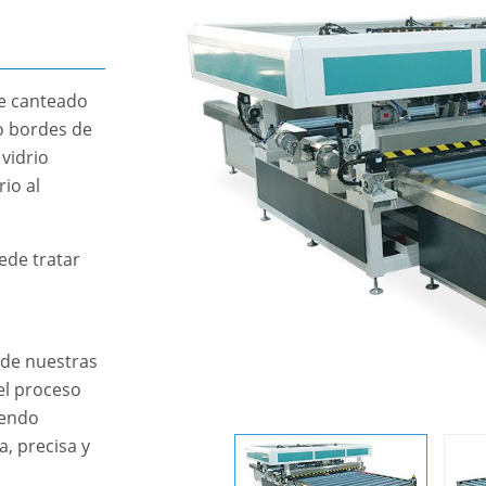
de canteado
o bordes de
vidrio
io al
ede tratar
 de nuestras
el proceso
iendo
, precisa y